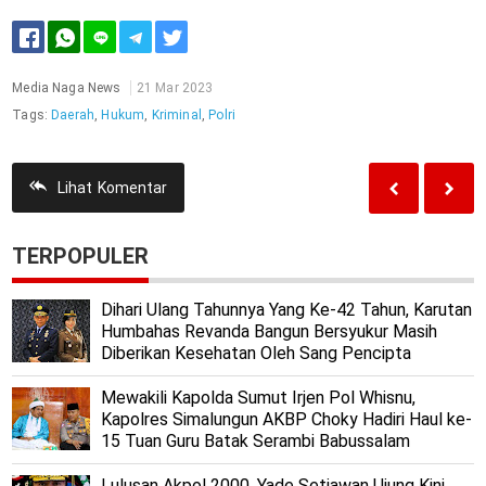
Media Naga News
21 Mar 2023
Tags:
Daerah
,
Hukum
,
Kriminal
,
Polri
Lihat
Komentar
TERPOPULER
Dihari Ulang Tahunnya Yang Ke-42 Tahun, Karutan
Humbahas Revanda Bangun Bersyukur Masih
Diberikan Kesehatan Oleh Sang Pencipta
Mewakili Kapolda Sumut Irjen Pol Whisnu,
Kapolres Simalungun AKBP Choky Hadiri Haul ke-
15 Tuan Guru Batak Serambi Babussalam
Lulusan Akpol 2000, Yade Setiawan Ujung Kini