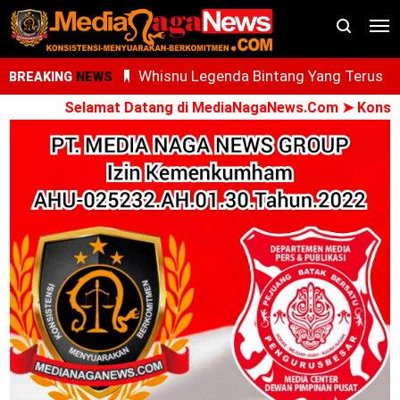
AdNI, RSU Haji Medan, PCM Sunggal da
BREAKING
NEWS
SMEC Siap Gelar Bakti Sosial
Selamat Datang di MediaNagaNews.Com ➤ Konsisten 
Ari Al Kasfi Resmi Dikukuhkan Sebagai
Ketua DPC GPIE Kota Medan Periode
2026-2030
Oknum PPPK Terkait Dugaan Peleceha
Anak Magang Di Kantor Kemenhaj Pala
Kini Diperiksa Di Kanwil Kemenhaj
Sumut
Whisnu Legenda Bintang Yang Terus
Cemerlang