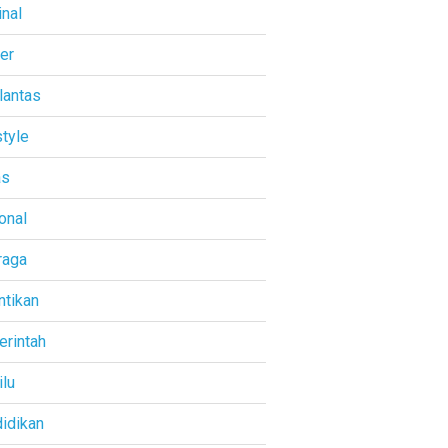
inal
ner
lantas
style
as
onal
raga
ntikan
rintah
lu
idikan