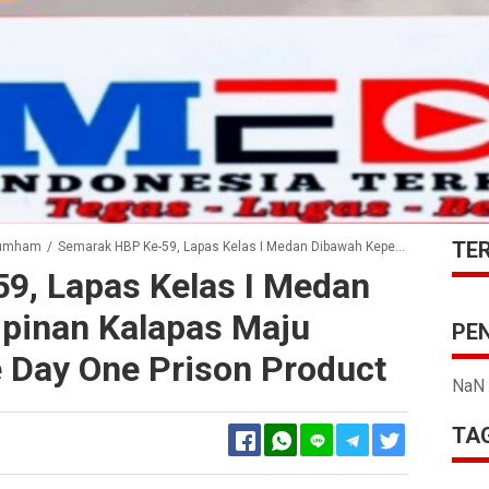
TE
umham
/
Semarak HBP Ke-59, Lapas Kelas I Medan Dibawah Kepemimpinan Kalapas Maju Siburian Gelar One Day One Prison Product
9, Lapas Kelas I Medan
pinan Kalapas Maju
PE
e Day One Prison Product
NaN
TAG
Facebook
Twitter