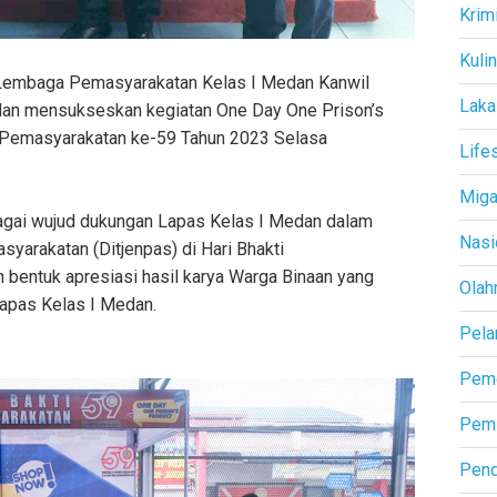
Krim
Kuli
embaga Pemasyarakatan Kelas I Medan Kanwil
Laka
an mensukseskan kegiatan One Day One Prison’s
 Pemasyarakatan ke-59 Tahun 2023 Selasa
Life
Mig
bagai wujud dukungan Lapas Kelas I Medan dalam
Nasi
syarakatan (Ditjenpas) di Hari Bhakti
bentuk apresiasi hasil karya Warga Binaan yang
Olah
Lapas Kelas I Medan.
Pela
Peme
Pemi
Pend