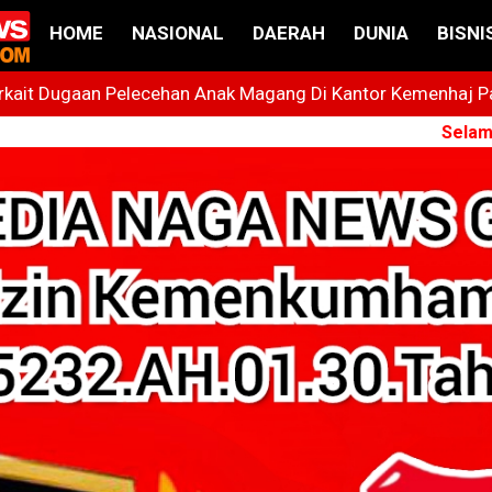
HOME
NASIONAL
DAERAH
DUNIA
BISNI
ait Dugaan Pelecehan Anak Magang Di Kantor Kemenhaj Pala
t
Selamat Datang 
 Bintang Yang Terus Cemerlang