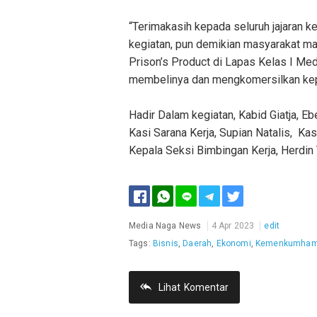
“Terimakasih kepada seluruh jajaran 
kegiatan, pun demikian masyarakat 
Prison’s Product di Lapas Kelas I Me
membelinya dan mengkomersilkan kep
Hadir Dalam kegiatan, Kabid Giatja, E
Kasi Sarana Kerja, Supian Natalis, Kas
Kepala Seksi Bimbingan Kerja, Herdin 
Facebook
Twitter
Media Naga News
4 Apr 2023
edit
Tags:
Bisnis
,
Daerah
,
Ekonomi
,
Kemenkumha
Lihat
Komentar