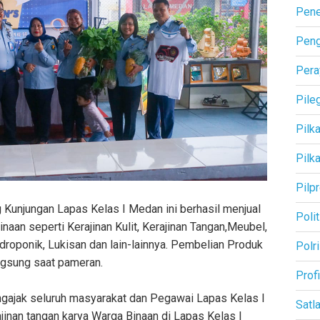
Pene
Pen
Pera
Pile
Pilk
Pilk
Pilp
 Kunjungan Lapas Kelas I Medan ini berhasil menjual
Polit
aan seperti Kerajinan Kulit, Kerajinan Tangan,Meubel,
roponik, Lukisan dan lain-lainnya. Pembelian Produk
Polri
angsung saat pameran.
Profi
ngajak seluruh masyarakat dan Pegawai Lapas Kelas I
Satl
jinan tangan karya Warga Binaan di Lapas Kelas I