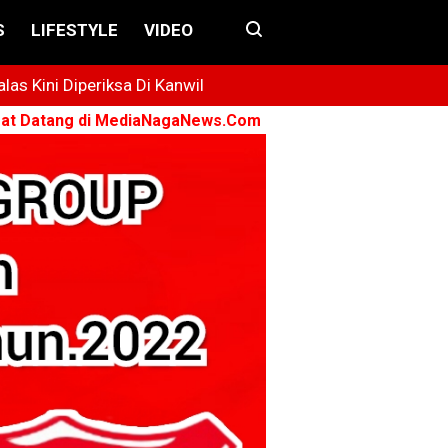
S
LIFESTYLE
VIDEO
s Kini Diperiksa Di Kanwil
di MediaNagaNews.Com ➤ Konsisten - Menyuarakan - Ber