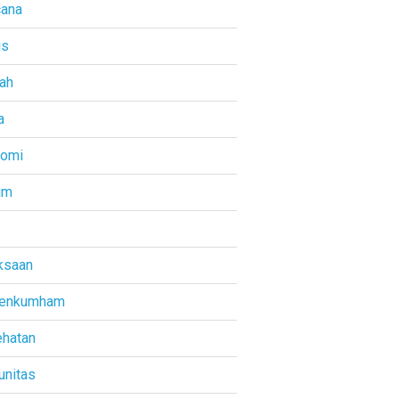
ana
is
ah
a
nomi
um
ksaan
enkumham
hatan
nitas