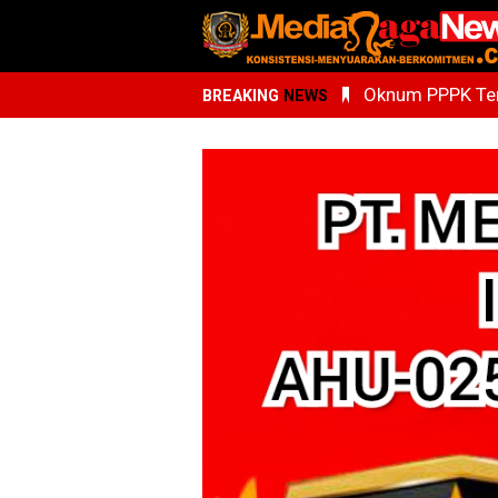
Oknum PPPK Terk
BREAKING
NEWS
Kemenhaj Sumu
Whisnu Legenda