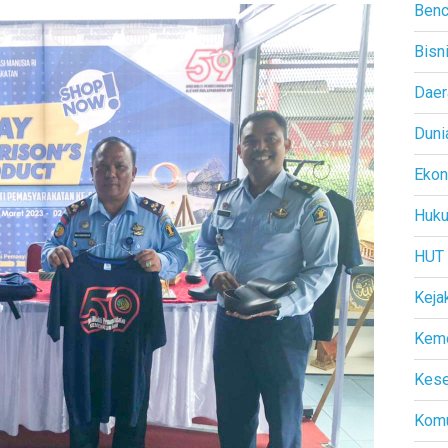
Benc
Bisn
Daer
Duni
Eko
Huk
HUT
Keja
Kem
Kese
Komu