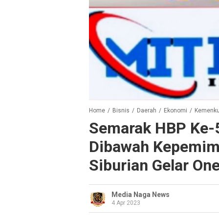
Home
/
Bisnis
/
Daerah
/
Ekonomi
/
Kemenk
Semarak HBP Ke-5
Dibawah Kepemim
Siburian Gelar On
Media Naga News
4 Apr 2023