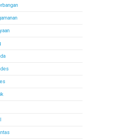
rbangan
gamanan
yaan
g
ada
ades
res
ik
l
antas