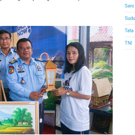
Seni
Sudu
Tata
TNI