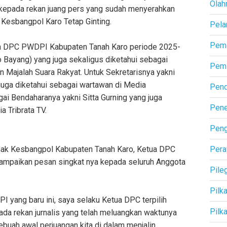
Olah
 kepada rekan juang pers yang sudah menyerahkan
Kesbangpol Karo Tetap Ginting.
Pela
Peme
ilih DPC PWDPI Kabupaten Tanah Karo periode 2025-
o Bayang) yang juga sekaligus diketahui sebagai
Pemi
 Majalah Suara Rakyat. Untuk Sekretarisnya yakni
 juga diketahui sebagai wartawan di Media
Pend
i Bendaharanya yakni Sitta Gurning yang juga
Pene
 Tribrata TV.
Pen
hak Kesbangpol Kabupaten Tanah Karo, Ketua DPC
Pera
nyampaikan pesan singkat nya kepada seluruh Anggota
Pile
Pilk
yang baru ini, saya selaku Ketua DPC terpilih
Pilk
da rekan jurnalis yang telah meluangkan waktunya
buah awal perjuangan kita di dalam menjalin