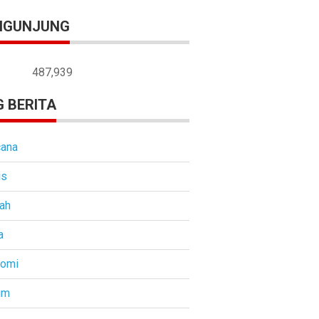
NGUNJUNG
487,939
 BERITA
ana
is
ah
a
nomi
um