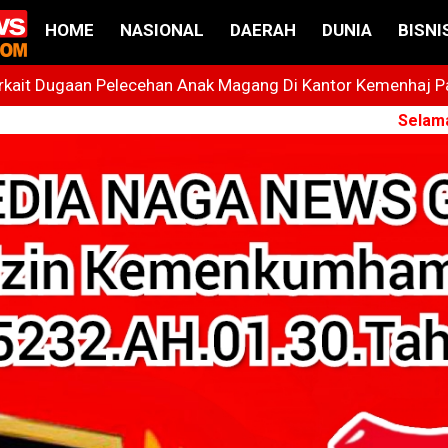
HOME
NASIONAL
DAERAH
DUNIA
BISNI
ait Dugaan Pelecehan Anak Magang Di Kantor Kemenhaj Pala
t
Selamat Datang 
 Bintang Yang Terus Cemerlang