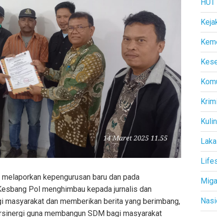
HUT
Keja
Kem
Kese
Komu
Krim
Kuli
Laka
Life
n melaporkan kepengurusan baru dan pada
Mig
Kesbang Pol menghimbau kepada jurnalis dan
Nasi
gi masyarakat dan memberikan berita yang berimbang,
rsinergi guna membangun SDM bagi masyarakat