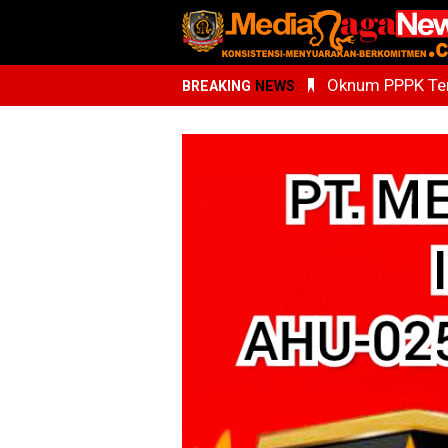
Oknum PPPK Terk
BREAKING
NEWS
Kemenhaj Sumu
Whisnu Legenda