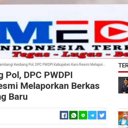
TE
mbangi Kesbang Pol, DPC PWDPI Kabupaten Karo Resmi Melaporkan Berkas Kepengurusan Yang Baru
g Pol, DPC PWDPI
esmi Melaporkan Berkas
g Baru
Facebook
Twitter