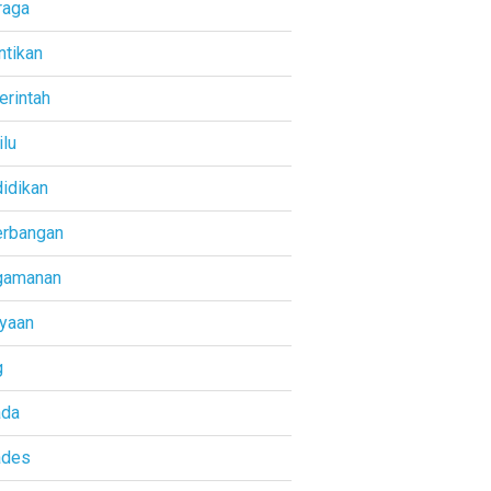
raga
ntikan
rintah
lu
idikan
rbangan
gamanan
yaan
g
ada
ades