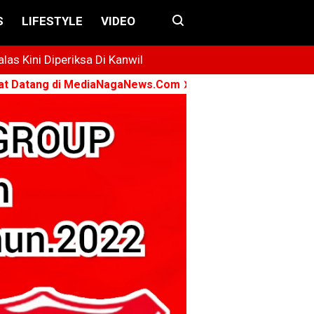
S
LIFESTYLE
VIDEO
s Kini Diperiksa Di Kanwil
di MediaNagaNews.Com ➤ Konsisten - Menyuarakan - Berk