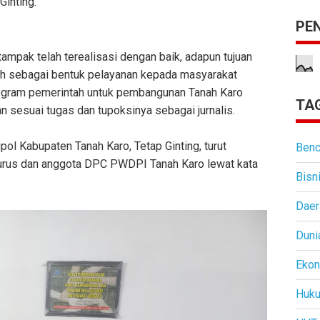
Ginting.
PE
pak telah terealisasi dengan baik, adapun tujuan
ah sebagai bentuk pelayanan kepada masyarakat
gram pemerintah untuk pembangunan Tanah Karo
TAG
n sesuai tugas dan tupoksinya sebagai jurnalis.
ol Kabupaten Tanah Karo, Tetap Ginting, turut
Benc
urus dan anggota DPC PWDPI Tanah Karo lewat kata
Bisn
Daer
Duni
Eko
Huk