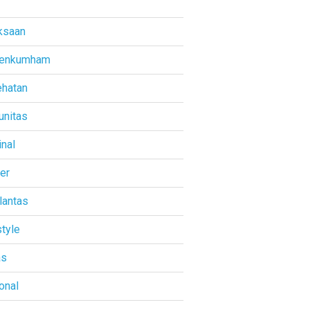
ksaan
enkumham
hatan
nitas
inal
ner
lantas
style
as
onal