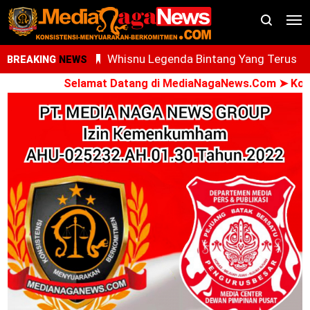
Whisnu Legenda Bintang Yang Terus
BREAKING
NEWS
Cemerlang
Selamat Datang di MediaNagaNews.Com ➤ Konsiste
AdNI, RSU Haji Medan, PCM Sunggal da
SMEC Siap Gelar Bakti Sosial
Ari Al Kasfi Resmi Dikukuhkan Sebagai
Ketua DPC GPIE Kota Medan Periode
2026-2030
Oknum PPPK Terkait Dugaan Peleceha
Anak Magang Di Kantor Kemenhaj Pala
Kini Diperiksa Di Kanwil Kemenhaj
Sumut