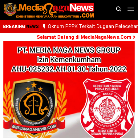
Oknum PPPK Terkait Dugaan Peleceha
BREAKING
NEWS
Anak Magang Di Kantor Kemenhaj Pala
Selamat Datang di MediaNagaNews.Com ➤ Kon
Kini Diperiksa Di Kanwil Kemenhaj
Sumut
Whisnu Legenda Bintang Yang Terus
Cemerlang