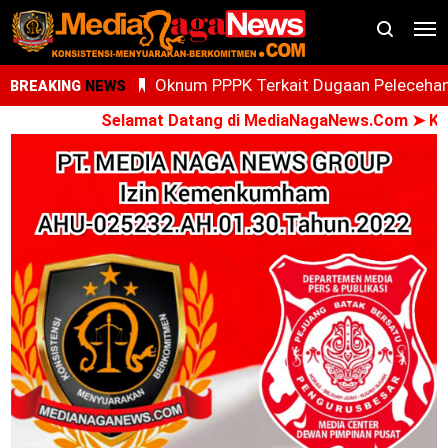
Oknum PPPK Terkait Dugaan Peleceha
BREAKING
NEWS
Anak Magang Di Kantor Kemenhaj Pala
Selamat Datang di MediaNagaNews.Com ➤ Konsist
Kini Diperiksa Di Kanwil Kemenhaj
Sumut
Whisnu Legenda Bintang Yang Terus
Cemerlang