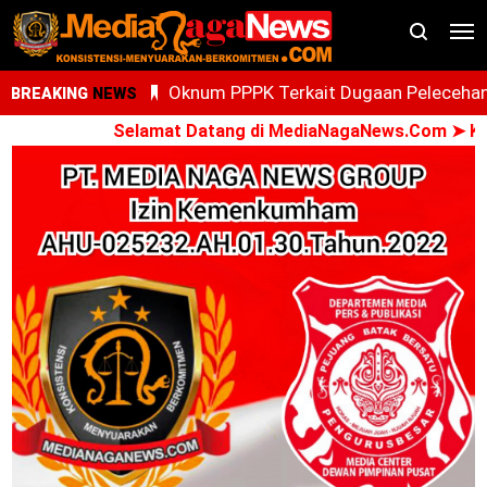
Oknum PPPK Terkait Dugaan Peleceha
BREAKING
NEWS
Anak Magang Di Kantor Kemenhaj Pala
Selamat Datang di MediaNagaNews.Com ➤ Konsi
Kini Diperiksa Di Kanwil Kemenhaj
Sumut
Whisnu Legenda Bintang Yang Terus
Cemerlang