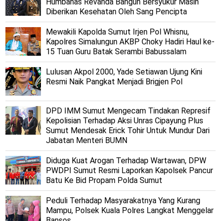
Humbahas Revanda Bangun Bersyukur Masih
Diberikan Kesehatan Oleh Sang Pencipta
Mewakili Kapolda Sumut Irjen Pol Whisnu,
Kapolres Simalungun AKBP Choky Hadiri Haul ke-
15 Tuan Guru Batak Serambi Babussalam
Lulusan Akpol 2000, Yade Setiawan Ujung Kini
Resmi Naik Pangkat Menjadi Brigjen Pol
DPD IMM Sumut Mengecam Tindakan Represif
Kepolisian Terhadap Aksi Unras Cipayung Plus
Sumut Mendesak Erick Tohir Untuk Mundur Dari
Jabatan Menteri BUMN
Diduga Kuat Arogan Terhadap Wartawan, DPW
PWDPI Sumut Resmi Laporkan Kapolsek Pancur
Batu Ke Bid Propam Polda Sumut
Peduli Terhadap Masyarakatnya Yang Kurang
Mampu, Polsek Kuala Polres Langkat Menggelar
Bansos