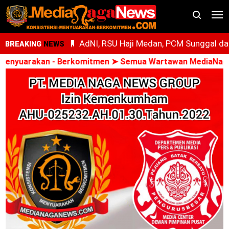
AdNI, RSU Haji Medan, PCM Sunggal da
BREAKING
NEWS
SMEC Siap Gelar Bakti Sosial
yuarakan - Berkomitmen ➤ Semua Wartawan MediaNagaNews
Ari Al Kasfi Resmi Dikukuhkan Sebagai
Ketua DPC GPIE Kota Medan Periode
2026-2030
Oknum PPPK Terkait Dugaan Peleceha
Anak Magang Di Kantor Kemenhaj Pala
Kini Diperiksa Di Kanwil Kemenhaj
Sumut
Whisnu Legenda Bintang Yang Terus
Cemerlang