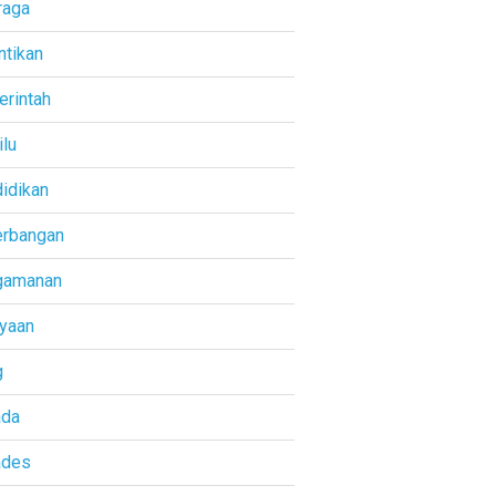
raga
ntikan
rintah
lu
idikan
rbangan
gamanan
yaan
g
ada
ades