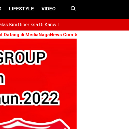
S
LIFESTYLE
VIDEO
s Kini Diperiksa Di Kanwil
i MediaNagaNews.Com ➤ Konsisten - Menyuarakan - Berko