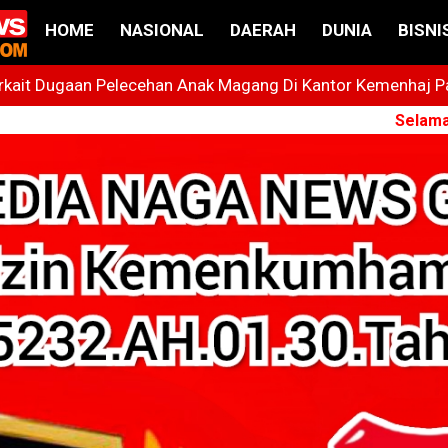
HOME
NASIONAL
DAERAH
DUNIA
BISNI
ait Dugaan Pelecehan Anak Magang Di Kantor Kemenhaj Pala
t
Selamat Datang d
 Bintang Yang Terus Cemerlang