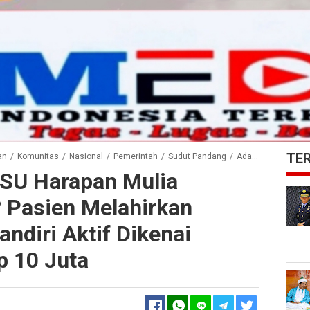
TE
an
/
Komunitas
/
Nasional
/
Pemerintah
/
Sudut Pandang
/
Ada Apa Dengan RSU Harapan Mulia Cibarusah Bekasi? Pasien Melahirkan Pengguna BPJS Mandiri Aktif Dikenai Hutang Sebesar Rp 10 Juta
SU Harapan Mulia
 Pasien Melahirkan
diri Aktif Dikenai
p 10 Juta