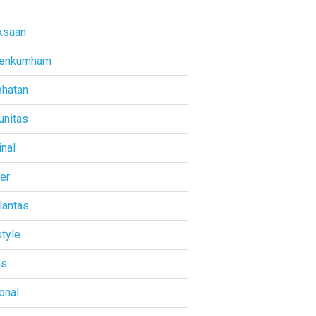
ksaan
enkumham
hatan
nitas
inal
ner
lantas
style
as
onal