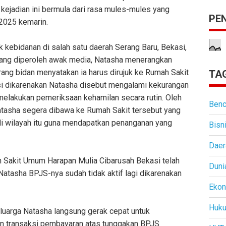
kejadian ini bermula dari rasa mules-mules yang
PE
 2025 kemarin.
 kebidanan di salah satu daerah Serang Baru, Bekasi,
yang diperoleh awak media, Natasha menerangkan
rang bidan menyatakan ia harus dirujuk ke Rumah Sakit
TAG
i dikarenakan Natasha disebut mengalami kekurangan
 melakukan pemeriksaan kehamilan secara rutin. Oleh
Benc
atasha segera dibawa ke Rumah Sakit tersebut yang
i wilayah itu guna mendapatkan penanganan yang
Bisn
Daer
ah Sakit Umum Harapan Mulia Cibarusah Bekasi telah
Duni
tasha BPJS-nya sudah tidak aktif lagi dikarenakan
Eko
Huk
eluarga Natasha langsung gerak cepat untuk
n transaksi pembayaran atas tunggakan BPJS