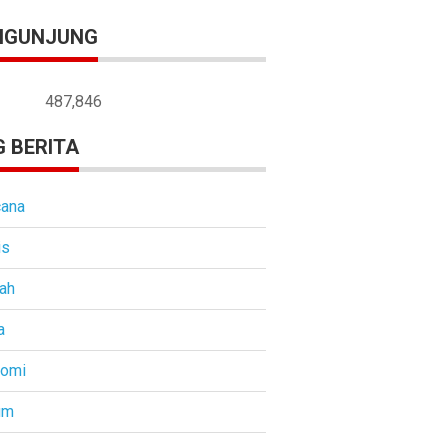
NGUNJUNG
487,846
 BERITA
ana
is
ah
a
nomi
um