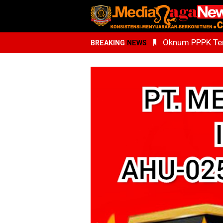
Oknum PPPK Terk
BREAKING
NEWS
Kemenhaj Sumu
Whisnu Legenda