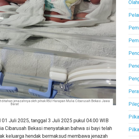
Olah
Pela
Peme
Pemi
Pend
Pene
Pen
Pera
t ditahan jenazahnya oleh pihak RSU Harapan Mulia Cibarusah Bekasi Jawa
Pile
Barat
Pilk
l 01 Juli 2025, tanggal 3 Juli 2025 pukul 04.00 WIB
a Cibarusah Bekasi menyatakan bahwa si bayi telah
Pilk
ihak keluarga hendak bermaksud membawa jenazah