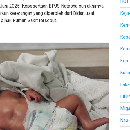
HUT
 Juni 2025. Kepesertaan BPJS Natasha pun akhirnya
arkan keterangan yang diperoleh dari Bidan usai
Keja
ihak Rumah Sakit tersebut.
Kem
Kese
Komu
Krim
Kuli
Laka
Life
Mig
Nasi