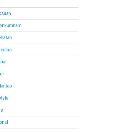
ksaan
enkumham
hatan
nitas
inal
ner
lantas
style
as
onal