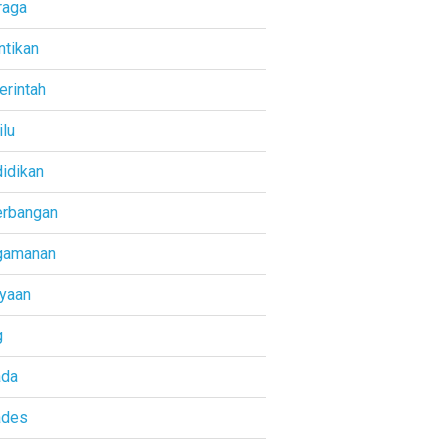
raga
ntikan
rintah
lu
idikan
rbangan
gamanan
yaan
g
ada
ades