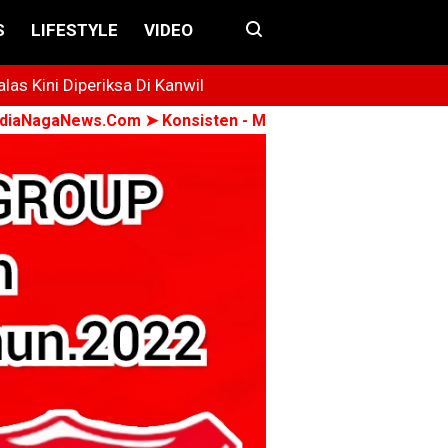
S
LIFESTYLE
VIDEO
s Kini Diperiksa Di Kanwil
ws.Com ➤ Konsisten - Menyuarakan - Berkomitmen ➤ Semu