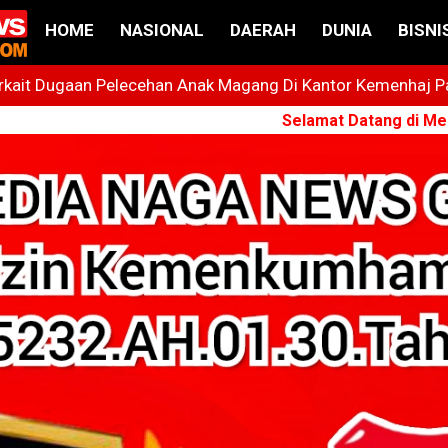
HOME
NASIONAL
DAERAH
DUNIA
BISNI
ait Dugaan Pelecehan Anak Magang Di Kantor Kemenhaj Pala
t
Selamat Datang di MediaNagaNe
 Bintang Yang Terus Cemerlang