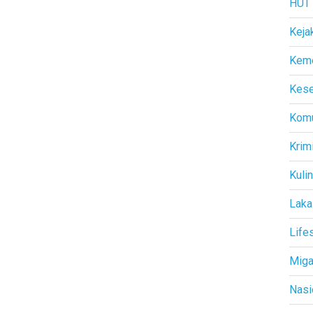
HUT
Keja
Kem
Kese
Komu
Krim
Kuli
Laka
Life
Mig
Nasi