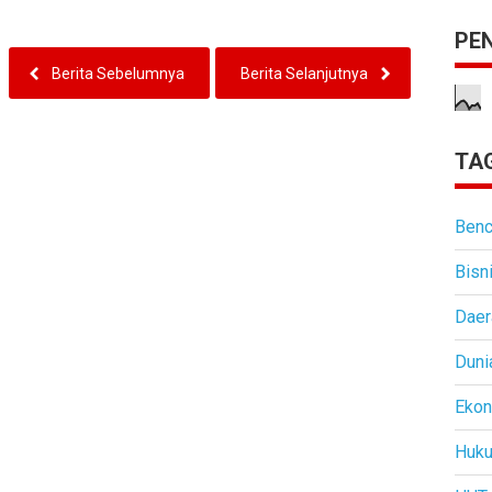
PE
Berita Sebelumnya
Berita Selanjutnya
TAG
Benc
Bisn
Daer
Duni
Eko
Huk