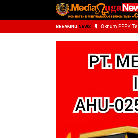
Oknum PPPK Terk
BREAKING
NEWS
Kemenhaj Sumu
Whisnu Legenda