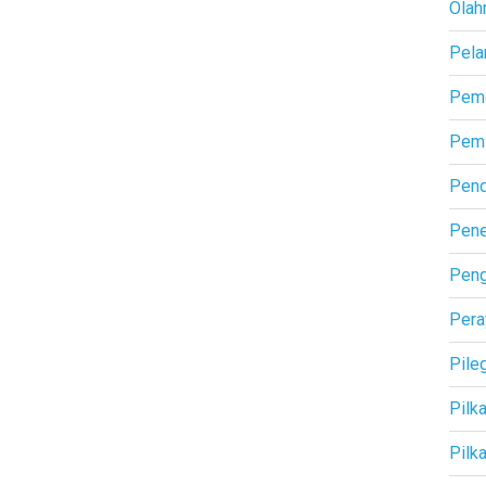
Olah
Pela
Peme
Pemi
Pend
Pene
Pen
Pera
Pile
Pilk
Pilk