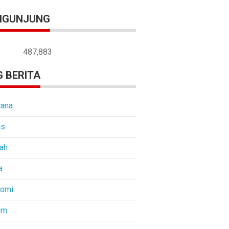
NGUNJUNG
487,883
 BERITA
ana
is
ah
a
nomi
um