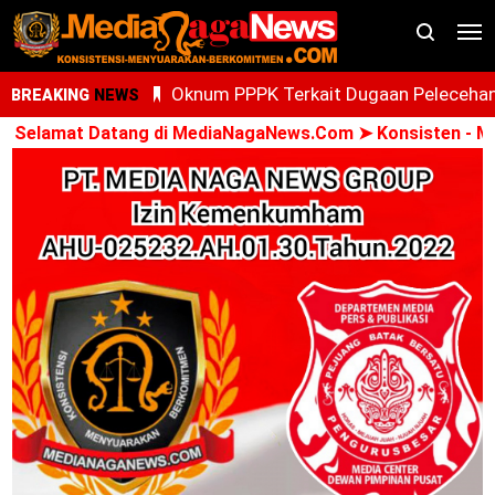
Oknum PPPK Terkait Dugaan Peleceha
BREAKING
NEWS
Anak Magang Di Kantor Kemenhaj Pala
 Datang di MediaNagaNews.Com ➤ Konsisten - Menyuaraka
Kini Diperiksa Di Kanwil Kemenhaj
Sumut
Whisnu Legenda Bintang Yang Terus
Cemerlang