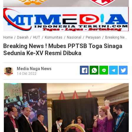
Home
/
Daerah
/
HUT
/
Komunitas
/
Nasional
/
Perayaan
/
Breaking News ! Mubes PPTSB Toga Sinaga Sedunia Ke-XV Resmi Dibuka
Breaking News ! Mubes PPTSB Toga Sinaga
Sedunia Ke-XV Resmi Dibuka
Media Naga News
14 Okt 2022