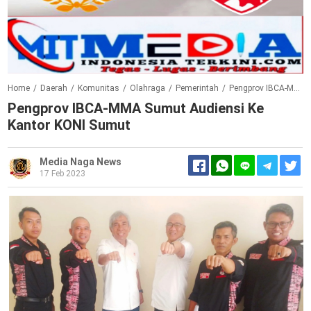
Home
/
Daerah
/
Komunitas
/
Olahraga
/
Pemerintah
/
Pengprov IBCA-MMA Sumut Audiensi ke Kantor KONI Sumut
Pengprov IBCA-MMA Sumut Audiensi Ke
Kantor KONI Sumut
Media Naga News
17 Feb 2023