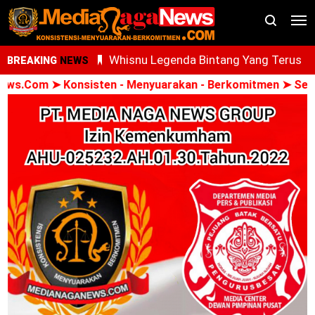
Whisnu Legenda Bintang Yang Terus
BREAKING
NEWS
Cemerlang
.Com ➤ Konsisten - Menyuarakan - Berkomitmen ➤ Semua 
Oknum PPPK Terkait Dugaan Peleceha
Anak Magang Di Kantor Kemenhaj Pala
Kini Diperiksa Di Kanwil Kemenhaj
Sumut