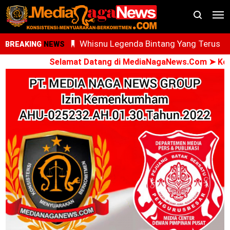
Whisnu Legenda Bintang Yang Terus
BREAKING
NEWS
Cemerlang
Selamat Datang di MediaNagaNews.Com ➤ Konsist
AdNI, RSU Haji Medan, PCM Sunggal da
SMEC Siap Gelar Bakti Sosial
Ari Al Kasfi Resmi Dikukuhkan Sebagai
Ketua DPC GPIE Kota Medan Periode
2026-2030
Oknum PPPK Terkait Dugaan Peleceha
Anak Magang Di Kantor Kemenhaj Pala
Kini Diperiksa Di Kanwil Kemenhaj
Sumut