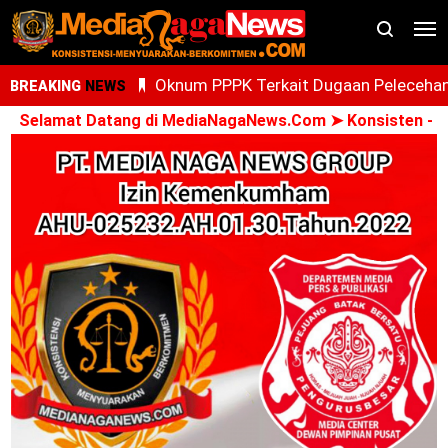
Oknum PPPK Terkait Dugaan Peleceha
BREAKING
NEWS
Anak Magang Di Kantor Kemenhaj Pala
lamat Datang di MediaNagaNews.Com ➤ Konsisten - Menyu
Kini Diperiksa Di Kanwil Kemenhaj
Sumut
Whisnu Legenda Bintang Yang Terus
Cemerlang