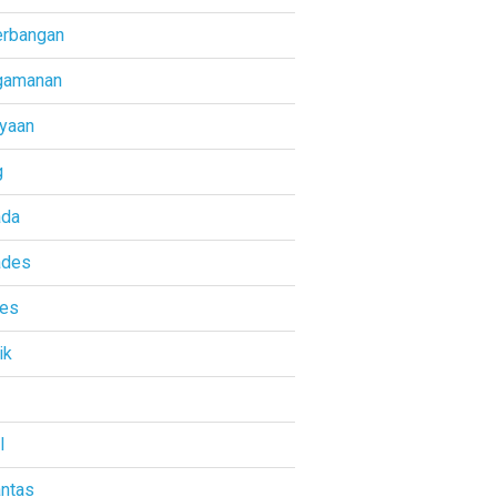
rbangan
gamanan
yaan
g
ada
ades
res
ik
l
antas