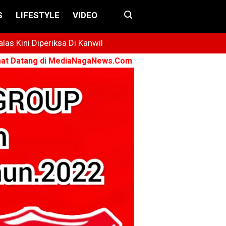
S
LIFESTYLE
VIDEO
s Kini Diperiksa Di Kanwil
 di MediaNagaNews.Com ➤ Konsisten - Menyuarakan - Ber