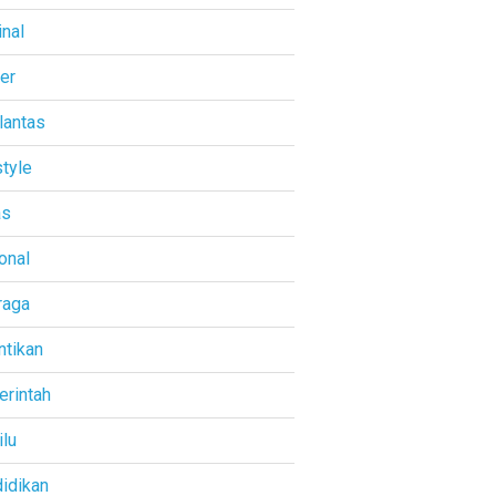
inal
ner
lantas
style
as
onal
raga
ntikan
rintah
lu
idikan