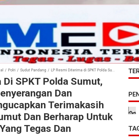
TE
al
/
Polri
/
Sudut Pandang
/
LP Resmi Diterima di SPKT Polda Sumut, Keluarga Korban Penyerangan dan Penganiayaan Mengucapkan Terimakasih Kepada Kapolda Sumut dan Berharap Untuk Kepastian Hukum Yang Tegas dan Berkeadilan
a Di SPKT Polda Sumut,
Penyerangan Dan
PE
ngucapkan Terimakasih
umut Dan Berharap Untuk
Yang Tegas Dan
TAG