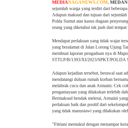
MEDIA
NAGANEWS.COM
,
MEDAN
sejumlah warga yang terdiri dari bebera
Adapun maksud dan tujuan dari sejumlah 
Polda Sumut atas kasus dugaan penyeran
orang yang diketahui tak jauh dari tempat
Mendapat perlakuan yang tidak wajar ter
yang beralamat di Jalan Lorong Ujung T
membuat laporan pengaduan nya di Mapo
STTLP/B/1393/XI/2023/SPKT/POLDA SU
Adapun kejadian tersebut, berawal saat 
mendatangi duluan rumah korban bernama
melabrak cucu dan anak Armaini. Cek cok
penganiayaan yang dilakukan terlebih dah
Bermaksud hendak melerai, Armaini yang 
perlakuan baik dan positif dari sekelompo
yang tidak manusiawi yang dilakukan ole
"Fitriani memukul dengan menampar keras