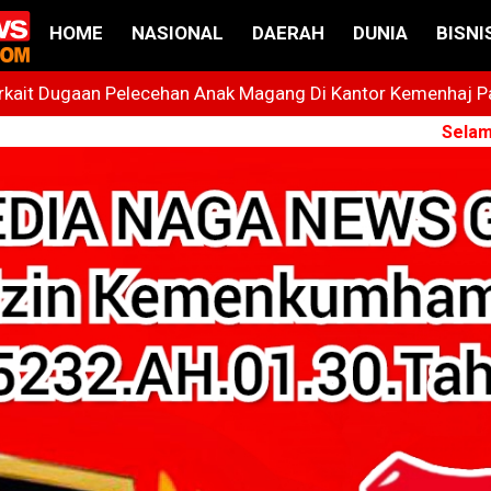
HOME
NASIONAL
DAERAH
DUNIA
BISNI
ait Dugaan Pelecehan Anak Magang Di Kantor Kemenhaj Pala
t
Selamat Datang
 Bintang Yang Terus Cemerlang