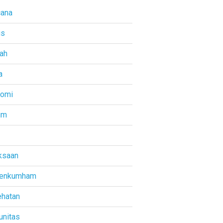
ana
is
ah
a
nomi
um
ksaan
enkumham
hatan
nitas