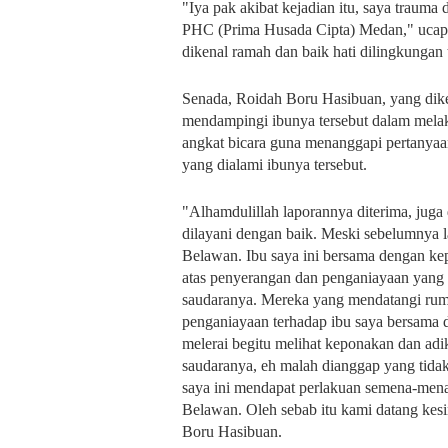
"Iya pak akibat kejadian itu, saya trauma
PHC (Prima Husada Cipta) Medan," ucap
dikenal ramah dan baik hati dilingkungan 
Senada, Roidah Boru Hasibuan, yang diket
mendampingi ibunya tersebut dalam mela
angkat bicara guna menanggapi pertanyaa
yang dialami ibunya tersebut.
"Alhamdulillah laporannya diterima, juga 
dilayani dengan baik. Meski sebelumnya l
Belawan. Ibu saya ini bersama dengan ke
atas penyerangan dan penganiayaan yang d
saudaranya. Mereka yang mendatangi rum
penganiayaan terhadap ibu saya bersama 
melerai begitu melihat keponakan dan adik
saudaranya, eh malah dianggap yang tidak
saya ini mendapat perlakuan semena-mena 
Belawan. Oleh sebab itu kami datang kes
Boru Hasibuan.