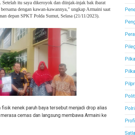
 Setelah itu saya dikeroyok dan diinjak-injak bak ibarat
iani bersama dengan kawan-kawannya," ungkap Armaini saat
Pene
aman depan SPKT Polda Sumut, Selasa (21/11/2023).
Pen
Pera
Pile
Pilk
Pilk
Pilp
Polit
n fisik nenek paruh baya tersebut menjadi drop alias
Polri
un merasa cemas dan langsung membawa Armaini ke
Profi
Satl