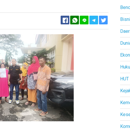
Benc
Bisn
Facebook
Twitter
Daer
Duni
Eko
Huk
HUT
Keja
Kem
Kese
Komu