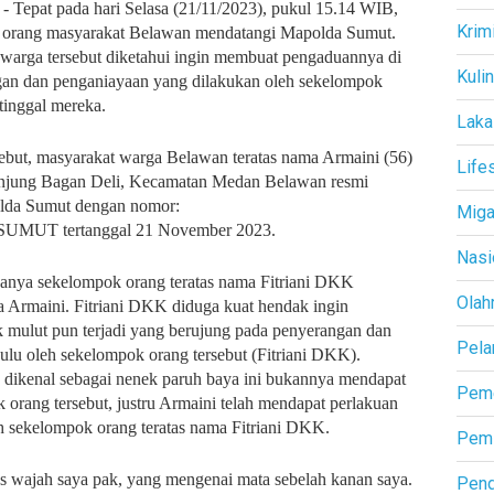
- Tepat pada hari Selasa (21/11/2023), pukul 15.14 WIB,
Krim
pa orang masyarakat Belawan mendatangi Mapolda Sumut.
warga tersebut diketahui ingin membuat pengaduannya di
Kuli
gan dan penganiayaan yang dilakukan oleh sekelompok
 tinggal mereka.
Laka
sebut, masyarakat warga Belawan teratas nama Armaini (56)
Life
anjung Bagan Deli, Kecamatan Medan Belawan resmi
lda Sumut dengan nomor:
Mig
MUT tertanggal 21 November 2023.
Nasi
adanya sekelompok orang teratas nama Fitriani DKK
Olah
 Armaini. Fitriani DKK diduga kuat hendak ingin
 mulut pun terjadi yang berujung pada penyerangan dan
Pela
ulu oleh sekelompok orang tersebut (Fitriani DKK).
dikenal sebagai nenek paruh baya ini bukannya mendapat
Peme
k orang tersebut, justru Armaini telah mendapat perlakuan
h sekelompok orang teratas nama Fitriani DKK.
Pemi
 wajah saya pak, yang mengenai mata sebelah kanan saya.
Pend