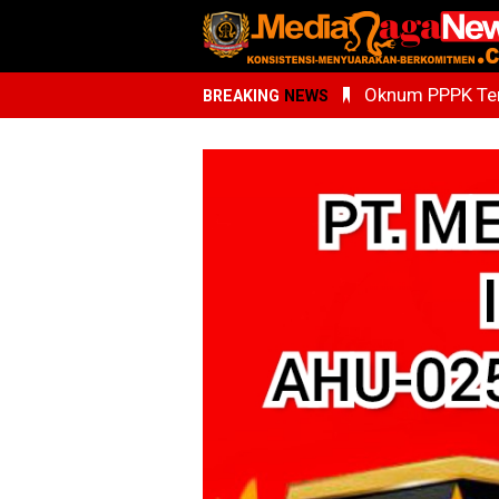
Oknum PPPK Terk
BREAKING
NEWS
Kemenhaj Sumu
Whisnu Legenda