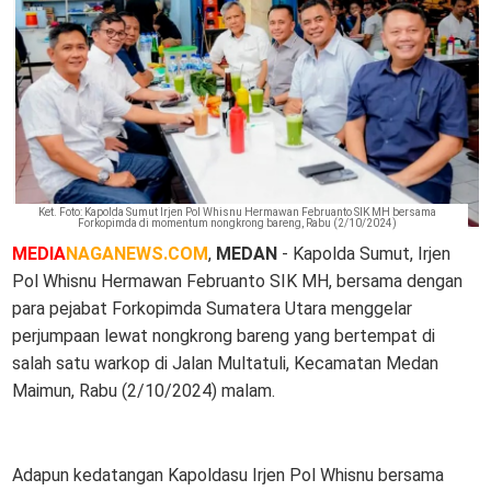
Ket. Foto: Kapolda Sumut Irjen Pol Whisnu Hermawan Februanto SIK MH bersama
Forkopimda di momentum nongkrong bareng, Rabu (2/10/2024)
MEDIA
NAGANEWS.COM
,
MEDAN
- Kapolda Sumut, Irjen
Pol Whisnu Hermawan Februanto SIK MH, bersama dengan
para pejabat Forkopimda Sumatera Utara menggelar
perjumpaan lewat nongkrong bareng yang bertempat di
salah satu warkop di Jalan Multatuli, Kecamatan Medan
Maimun, Rabu (2/10/2024) malam.
Adapun kedatangan Kapoldasu Irjen Pol Whisnu bersama