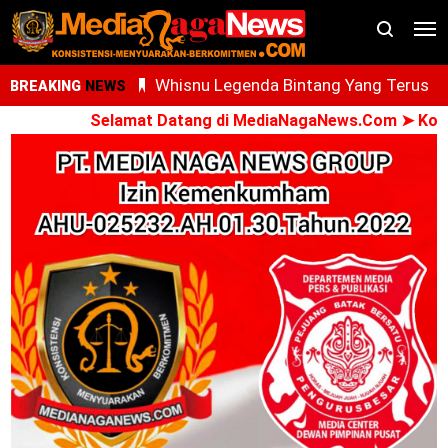
Whisnu Legenda Bintang Yang Terus
BREAKING
NEWS
Cemerlang
Selamat Datang di MediaNagaNews.Com ➤ Konsiste
AdNI, RSU Haji Medan, PCM Sunggal da
SMEC Siap Gelar Bakti Sosial
Ari Al Kasfi Resmi Dikukuhkan Sebagai
Ketua DPC GPIE Kota Medan Periode
2026-2030
Oknum PPPK Terkait Dugaan Peleceha
Anak Magang Di Kantor Kemenhaj Pala
Kini Diperiksa Di Kanwil Kemenhaj
Sumut