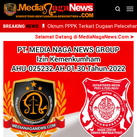
Oknum PPPK Terkait Dugaan Peleceha
BREAKING
NEWS
Anak Magang Di Kantor Kemenhaj Pala
Selamat Datang di MediaNagaNews.Com ➤ Konsi
Kini Diperiksa Di Kanwil Kemenhaj
Sumut
Whisnu Legenda Bintang Yang Terus
Cemerlang