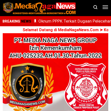
Oknum PPPK Terkait Dugaan Peleceha
BREAKING
NEWS
Anak Magang Di Kantor Kemenhaj Pala
Selamat Datang di MediaNagaNews.Com ➤ Konsisten 
Kini Diperiksa Di Kanwil Kemenhaj
Sumut
Whisnu Legenda Bintang Yang Terus
Cemerlang