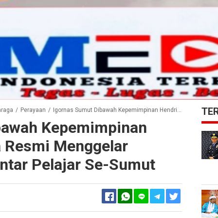
TE
hraga
/
Perayaan
/
Igornas Sumut Dibawah Kepemimpinan Hendrianto Sinaga Resmi Menggelar Kejuaraan DBON Antar Pelajar Se-Sumut
ibawah Kepemimpinan
a Resmi Menggelar
ntar Pelajar Se-Sumut
Facebook
Twitter