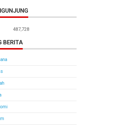
NGUNJUNG
487,728
 BERITA
ana
is
ah
a
nomi
um