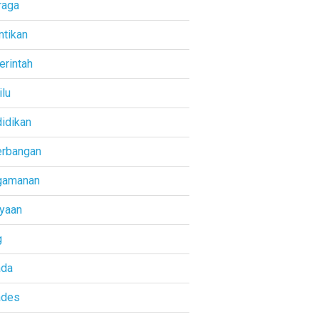
raga
ntikan
rintah
lu
idikan
rbangan
gamanan
yaan
g
ada
ades