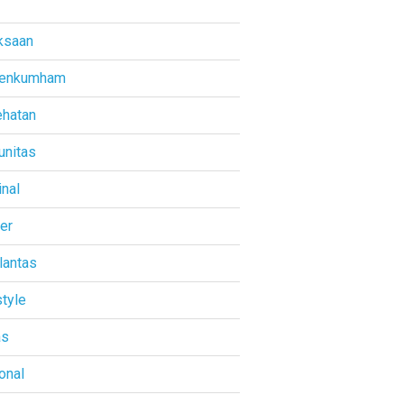
ksaan
enkumham
hatan
nitas
inal
ner
lantas
style
as
onal