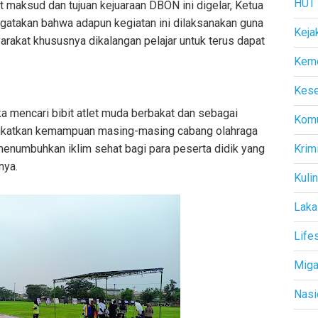
HUT
t maksud dan tujuan kejuaraan DBON ini digelar, Ketua
gatakan bahwa adapun kegiatan ini dilaksanakan guna
Keja
rakat khususnya dikalangan pelajar untuk terus dapat
Kem
Kese
ka mencari bibit atlet muda berbakat dan sebagai
Komu
ngkatkan kemampuan masing-masing cabang olahraga
menumbuhkan iklim sehat bagi para peserta didik yang
Krim
nya.
Kuli
Laka
Life
Mig
Nasi