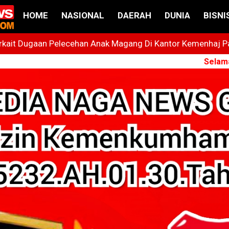
HOME
NASIONAL
DAERAH
DUNIA
BISNI
ait Dugaan Pelecehan Anak Magang Di Kantor Kemenhaj Pala
t
Selamat Datang
 Bintang Yang Terus Cemerlang