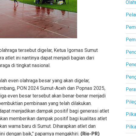
Olah
Pela
Peme
Pemi
lahraga tersebut digelar, Ketua Igornas Sumut
Pend
a atlet ini nantinya dapat menjadi bagian dari
Pene
aga di tingkat nasional.
Pen
ah even olahraga besar yang akan digelar,
alembang, PON 2024 Sumut-Aceh dan Popnas 2025,
Pera
iga even besar tersebut akan benar-benar menjadi
Pile
 pembuktian pembinaan yang telah dilakukan.
dapat menjadikan dampak positif bagi generasi atlet
Pilk
a akan memberikan dampak positif bagi kualitas atlet
an warna baru di Sumut. Diharapkan atlet dan
Pilk
ni dengan baik," paparnya mengakhiri.
(Rio-PR)