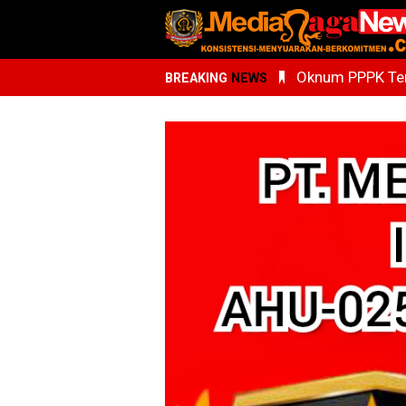
Oknum PPPK Terk
BREAKING
NEWS
Kemenhaj Sumu
Whisnu Legenda