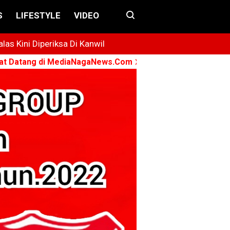
S
LIFESTYLE
VIDEO
s Kini Diperiksa Di Kanwil
 di MediaNagaNews.Com ➤ Konsisten - Menyuarakan - Ber