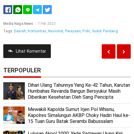
Media Naga News
7 Feb 2023
Tags:
Daerah
,
Komunitas
,
Nasional
,
Perayaan
,
Polri
,
Sudut Pandang
Lihat
Komentar
TERPOPULER
Dihari Ulang Tahunnya Yang Ke-42 Tahun, Karutan
Humbahas Revanda Bangun Bersyukur Masih
Diberikan Kesehatan Oleh Sang Pencipta
Mewakili Kapolda Sumut Irjen Pol Whisnu,
Kapolres Simalungun AKBP Choky Hadiri Haul ke-
15 Tuan Guru Batak Serambi Babussalam
Lulusan Akpol 2000, Yade Setiawan Ujung Kini