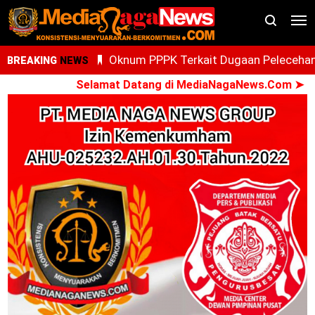
Oknum PPPK Terkait Dugaan Peleceha
BREAKING
NEWS
Anak Magang Di Kantor Kemenhaj Pala
Selamat Datang di MediaNagaNews.Com ➤ Konsis
Kini Diperiksa Di Kanwil Kemenhaj
Sumut
Whisnu Legenda Bintang Yang Terus
Cemerlang