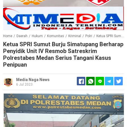
Home
/
Daerah
/
Hukum
/
Komunitas
/
Kriminal
/
Polri
/
Ketua SPRI Sumut Burju Simatupang Berharap Penyidik Unit IV Resmob Satreskrim Polrestabes Medan Serius Tangani Kasus Penipuan
Ketua SPRI Sumut Burju Simatupang Berharap
Penyidik Unit IV Resmob Satreskrim
Polrestabes Medan Serius Tangani Kasus
Penipuan
Media Naga News
6 Jul 2023