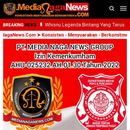
Whisnu Legenda Bintang Yang Terus
BREAKING
NEWS
Cemerlang
gaNews.Com ➤ Konsisten - Menyuarakan - Berkomitmen ➤ 
Oknum PPPK Terkait Dugaan Peleceha
Anak Magang Di Kantor Kemenhaj Pala
Kini Diperiksa Di Kanwil Kemenhaj
Sumut