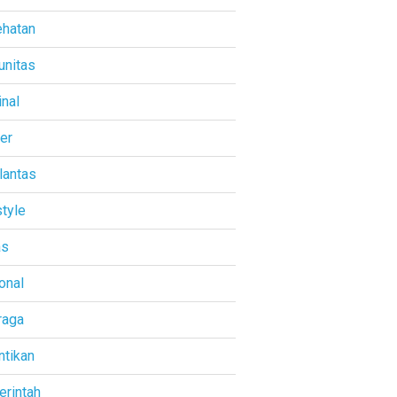
hatan
nitas
inal
ner
lantas
style
as
onal
raga
ntikan
rintah