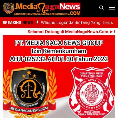
Whisnu Legenda Bintang Yang Terus
BREAKING
NEWS
Cemerlang
Selamat Datang di MediaNagaNews.Com ➤ Konsis
AdNI, RSU Haji Medan, PCM Sunggal da
SMEC Siap Gelar Bakti Sosial
Ari Al Kasfi Resmi Dikukuhkan Sebagai
Ketua DPC GPIE Kota Medan Periode
2026-2030
Oknum PPPK Terkait Dugaan Peleceha
Anak Magang Di Kantor Kemenhaj Pala
Kini Diperiksa Di Kanwil Kemenhaj
Sumut