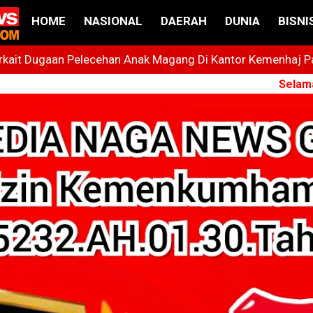
HOME
NASIONAL
DAERAH
DUNIA
BISNI
ait Dugaan Pelecehan Anak Magang Di Kantor Kemenhaj Pala
t
Selamat Datang d
 Bintang Yang Terus Cemerlang