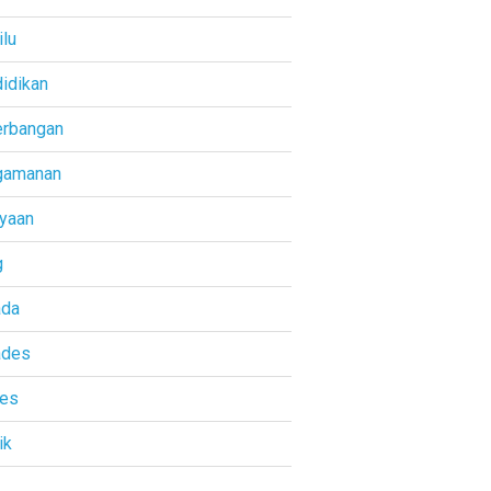
lu
idikan
rbangan
gamanan
yaan
g
ada
ades
res
ik