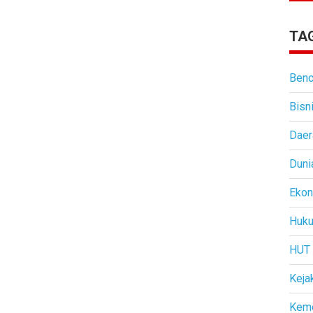
TAG
Benc
Bisn
Daer
Duni
Eko
Huk
HUT
Keja
Kem