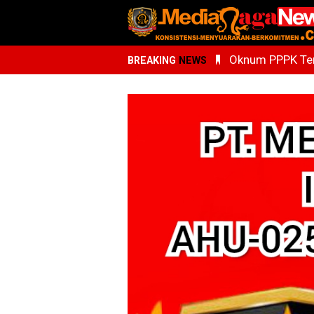
Oknum PPPK Terk
BREAKING
NEWS
Kemenhaj Sumu
Whisnu Legenda