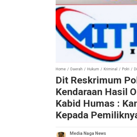
Home
/
Daerah
/
Hukum
/
Kriminal
/
Polri
/
Dit
Dit Reskrimum Pol
Kendaraan Hasil O
Kabid Humas : Ka
Kepada Pemilikny
Media Naga News