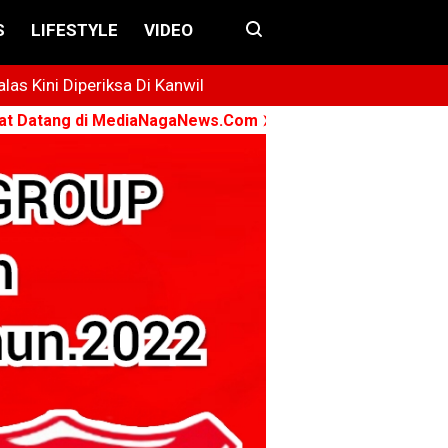
S
LIFESTYLE
VIDEO
s Kini Diperiksa Di Kanwil
i MediaNagaNews.Com ➤ Konsisten - Menyuarakan - Berk