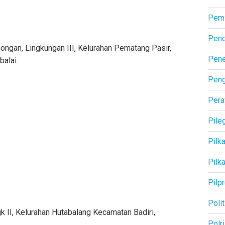
Pemi
Pend
ngan, Lingkungan III, Kelurahan Pematang Pasir,
Pene
balai.
Pen
Pera
Pile
Pilk
Pilk
Pilp
Polit
k II, Kelurahan Hutabalang Kecamatan Badiri,
Polri