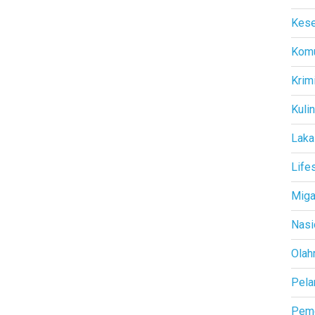
Kese
Komu
Krim
Kuli
Laka
Life
Mig
Nasi
Olah
Pela
Peme