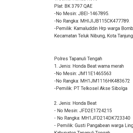
Plat: BK 3797 QAE
-No Mesin: JBEI-1467895.
-No Rangka: MHIJIJB115CK477789.
-Pemilik: Kamaluddin Hrp warga Bombo
Kecamatan Teluk Nibung, Kota Tanjung
Polres Tapanuli Tengah
1. Jenis: Honda Beat warna merah
-No Mesin: JM11E1465563
-No Rangka: MH1JM1116HK483672
-Pemilik: PT Telkosel Akse Sibolga
2. Jenis: Honda Beat
- No Mesin: JFD2E1724215
- No Rangka: MH1JFD214DK723340
- Pemilik: Gusti Pangabean warga Ling
Kabupaten Tapanuli Tengah.