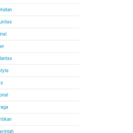
hatan
nitas
inal
ner
lantas
style
as
onal
raga
ntikan
rintah