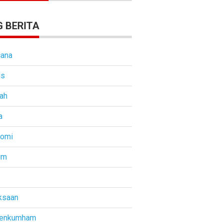
 BERITA
ana
is
ah
a
nomi
um
ksaan
enkumham