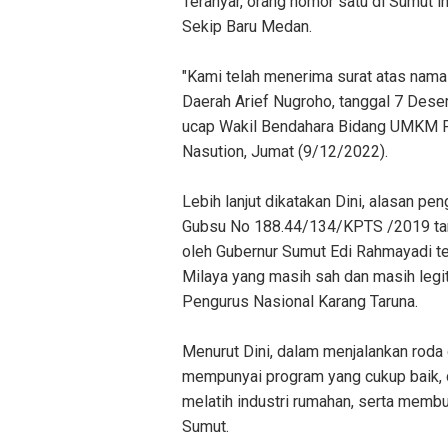
Teranyar, orang nomor satu di Sumut i
Sekip Baru Medan.
"Kami telah menerima surat atas nama
Daerah Arief Nugroho, tanggal 7 Des
ucap Wakil Bendahara Bidang UMKM P
Nasution, Jumat (9/12/2022).
Lebih lanjut dikatakan Dini, alasan p
Gubsu No 188.44/134/KPTS /2019 tan
oleh Gubernur Sumut Edi Rahmayadi t
Milaya yang masih sah dan masih legi
Pengurus Nasional Karang Taruna.
Menurut Dini, dalam menjalankan roda
mempunyai program yang cukup baik, 
melatih industri rumahan, serta membu
Sumut.