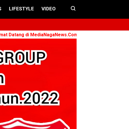
S
LIFESTYLE
VIDEO
g di MediaNagaNews.Com ➤ Konsisten - Menyuarakan - Be
e 2026-2030
s Kini Diperiksa Di Kanwil