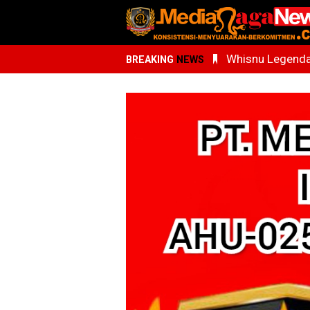
Whisnu Legenda
BREAKING
NEWS
AdNI, RSU Haji 
Ari Al Kasfi R
Oknum PPPK Terk
Kemenhaj Sumu