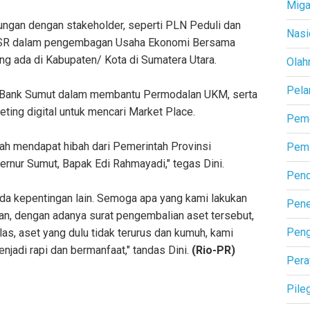
Mig
bungan dengan stakeholder, seperti PLN Peduli dan
Nasi
 CSR dalam pengembagan Usaha Ekonomi Bersama
ng ada di Kabupaten/ Kota di Sumatera Utara.
Olah
Pela
n Bank Sumut dalam membantu Permodalan UKM, serta
ing digital untuk mencari Market Place.
Peme
nah mendapat hibah dari Pemerintah Provinsi
Pemi
rnur Sumut, Bapak Edi Rahmayadi," tegas Dini.
Pend
ada kepentingan lain. Semoga apa yang kami lakukan
Pene
Dan, dengan adanya surat pengembalian aset tersebut,
Pen
las, aset yang dulu tidak terurus dan kumuh, kami
njadi rapi dan bermanfaat," tandas Dini.
(Rio-PR)
Pera
Pile