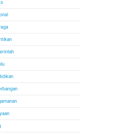
as
onal
raga
ntikan
rintah
lu
idikan
rbangan
gamanan
yaan
g