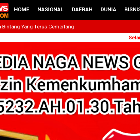
HOME
NASIONAL
DAERAH
DUNIA
BISNI
 Bintang Yang Terus Cemerlang
Medan, PCM Sunggal dan SMEC Siap Gelar Bakti Sosial
Selamat Datan
esmi Dikukuhkan Sebagai Ketua DPC GPIE Kota Medan Period
ait Dugaan Pelecehan Anak Magang Di Kantor Kemenhaj Pala
t