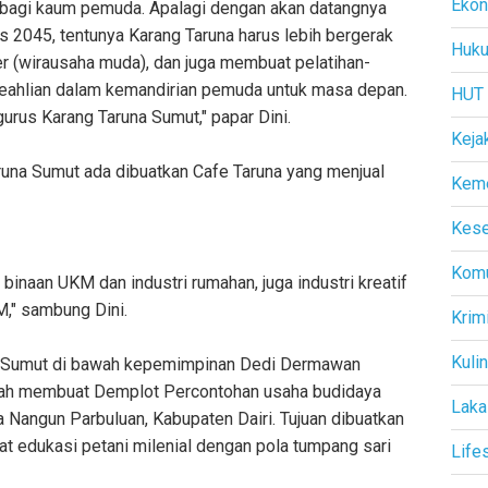
Eko
a bagi kaum pemuda. Apalagi dengan akan datangnya
2045, tentunya Karang Taruna harus lebih bergerak
Huk
r (wirausaha muda), dan juga membuat pelatihan-
au keahlian dalam kemandirian pemuda untuk masa depan.
HUT
gurus Karang Taruna Sumut," papar Dini.
Keja
 Taruna Sumut ada dibuatkan Cafe Taruna yang menjual
Kem
.
Kese
Komu
inaan UKM dan industri rumahan, juga industri kreatif
," sambung Dini.
Krim
Kuli
a Sumut di bawah kepemimpinan Dedi Dermawan
elah membuat Demplot Percontohan usaha budidaya
Laka
 Nangun Parbuluan, Kabupaten Dairi. Tujuan dibuatkan
t edukasi petani milenial dengan pola tumpang sari
Life