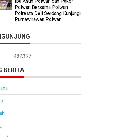
Ibu Asuh Polwan dan Pakor
Polwan Bersama Polwan
Polresta Deli Serdang Kunjungi
Purnawirawan Polwan
NGUNJUNG
487,377
 BERITA
ana
is
ah
a