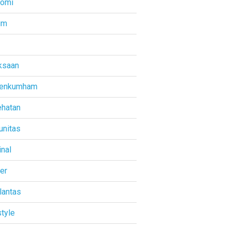
nomi
um
ksaan
enkumham
hatan
nitas
inal
ner
lantas
style