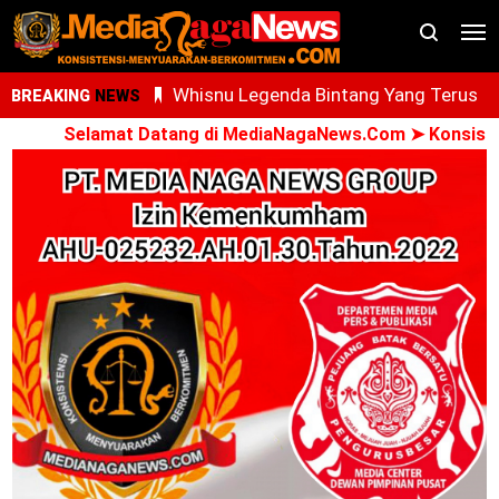
AdNI, RSU Haji Medan, PCM Sunggal da
BREAKING
NEWS
SMEC Siap Gelar Bakti Sosial
Selamat Datang di MediaNagaNews.Com ➤ Konsisten -
Ari Al Kasfi Resmi Dikukuhkan Sebagai
Ketua DPC GPIE Kota Medan Periode
2026-2030
Oknum PPPK Terkait Dugaan Peleceha
Anak Magang Di Kantor Kemenhaj Pala
Kini Diperiksa Di Kanwil Kemenhaj
Sumut
Whisnu Legenda Bintang Yang Terus
Cemerlang