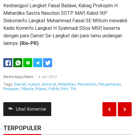
Kesbangpol Langkat Faisal Badawi, Kabag Prokopim H
Mahardika Sastra Nasution SSTP MAP, Kabid IKP
Diskominfo Langkat Muhammad Faisal SE MIKom mewakili
Kadis Kominfo Langkat H Syahmadi SSos MSP, beserta
dengan para Camat Se-Langkat dan para tamu undangan
lainnya.
(Rio-PR)
Media Naga News
4 Jan 2023
Tags:
Daerah
,
Hukum
,
Kriminal
,
Pelantikan
,
Pemerintah
,
Pengamanan
,
Perayaan
,
Pilkada
,
Pilpres
,
Politik
,
Polri
,
TNI
Lihat
Komentar
TERPOPULER