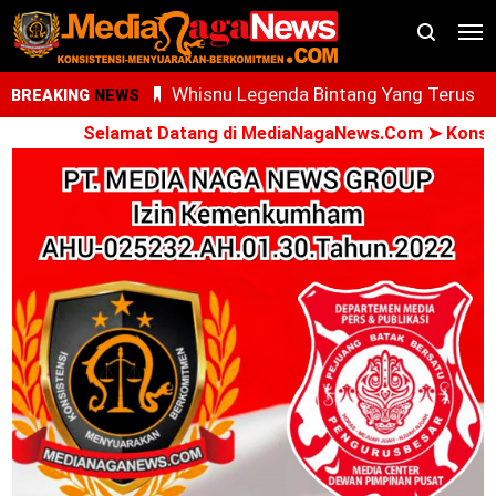
AdNI, RSU Haji Medan, PCM Sunggal da
BREAKING
NEWS
SMEC Siap Gelar Bakti Sosial
Selamat Datang di MediaNagaNews.Com ➤ Konsisten - 
Ari Al Kasfi Resmi Dikukuhkan Sebagai
Ketua DPC GPIE Kota Medan Periode
2026-2030
Oknum PPPK Terkait Dugaan Peleceha
Anak Magang Di Kantor Kemenhaj Pala
Kini Diperiksa Di Kanwil Kemenhaj
Sumut
Whisnu Legenda Bintang Yang Terus
Cemerlang