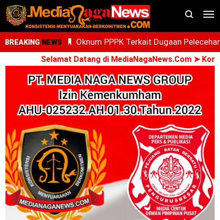
Oknum PPPK Terkait Dugaan Peleceha
BREAKING
NEWS
Anak Magang Di Kantor Kemenhaj Pala
Selamat Datang di MediaNagaNews.Com ➤ Konsisten
Kini Diperiksa Di Kanwil Kemenhaj
Sumut
Whisnu Legenda Bintang Yang Terus
Cemerlang