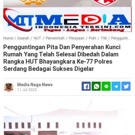
Home
/
Daerah
/
HUT
/
Pemerintah
/
Perayaan
/
Polri
/
TNI
/
Pengguntingan Pita dan Penyerahan Kunci Rumah Yang Telah Selesai Dibedah Dalam Rangka HUT Bhayangkara Ke-77 Polres Serdang Bedagai Sukses Digelar
Pengguntingan Pita Dan Penyerahan Kunci
Rumah Yang Telah Selesai Dibedah Dalam
Rangka HUT Bhayangkara Ke-77 Polres
Serdang Bedagai Sukses Digelar
Media Naga News
11 Jul 2023