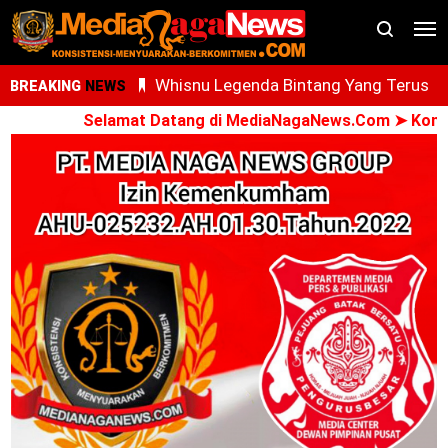
Whisnu Legenda Bintang Yang Terus
BREAKING
NEWS
AdNI, RSU Haji Medan, PCM Sunggal da
Cemerlang
Selamat Datang di MediaNagaNews.Com ➤ Konsisten 
SMEC Siap Gelar Bakti Sosial
Ari Al Kasfi Resmi Dikukuhkan Sebagai
Ketua DPC GPIE Kota Medan Periode
2026-2030
Oknum PPPK Terkait Dugaan Peleceha
Anak Magang Di Kantor Kemenhaj Pala
Kini Diperiksa Di Kanwil Kemenhaj
Sumut