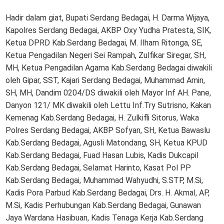
Hadir dalam giat, Bupati Serdang Bedagai, H. Darma Wijaya,
Kapolres Serdang Bedagai, AKBP Oxy Yudha Pratesta, SIK,
Ketua DPRD Kab.Serdang Bedagai, M. Ilham Ritonga, SE,
Ketua Pengadilan Negeri Sei Rampah, Zulfikar Siregar, SH,
MH, Ketua Pengadilan Agama Kab.Serdang Bedagai diwakili
oleh Gipar, SST, Kajari Serdang Bedagai, Muhammad Amin,
SH, MH, Dandim 0204/DS diwakili oleh Mayor Inf AH. Pane,
Danyon 121/ MK diwakili oleh Lettu Inf.Try Sutrisno, Kakan
Kemenag Kab.Serdang Bedagai, H. Zulkifli Sitorus, Waka
Polres Serdang Bedagai, AKBP Sofyan, SH, Ketua Bawaslu
Kab.Serdang Bedagai, Agusli Matondang, SH, Ketua KPUD
Kab.Serdang Bedagai, Fuad Hasan Lubis, Kadis Dukcapil
Kab.Serdang Bedagai, Selamat Harinto, Kasat Pol PP
Kab.Serdang Bedagai, Muhammad Wahyudhi, S.STP, M.Si,
Kadis Pora Parbud Kab.Serdang Bedagai, Drs. H. Akmal, AP,
M.Si, Kadis Perhubungan Kab.Serdang Bedagai, Gunawan
Jaya Wardana Hasibuan, Kadis Tenaga Kerja Kab.Serdang