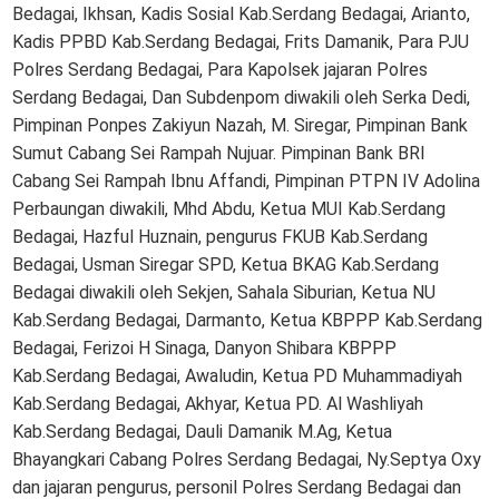
Bedagai, Ikhsan, Kadis Sosial Kab.Serdang Bedagai, Arianto,
Kadis PPBD Kab.Serdang Bedagai, Frits Damanik, Para PJU
Polres Serdang Bedagai, Para Kapolsek jajaran Polres
Serdang Bedagai, Dan Subdenpom diwakili oleh Serka Dedi,
Pimpinan Ponpes Zakiyun Nazah, M. Siregar, Pimpinan Bank
Sumut Cabang Sei Rampah Nujuar. Pimpinan Bank BRI
Cabang Sei Rampah Ibnu Affandi, Pimpinan PTPN IV Adolina
Perbaungan diwakili, Mhd Abdu, Ketua MUI Kab.Serdang
Bedagai, Hazful Huznain, pengurus FKUB Kab.Serdang
Bedagai, Usman Siregar SPD, Ketua BKAG Kab.Serdang
Bedagai diwakili oleh Sekjen, Sahala Siburian, Ketua NU
Kab.Serdang Bedagai, Darmanto, Ketua KBPPP Kab.Serdang
Bedagai, Ferizoi H Sinaga, Danyon Shibara KBPPP
Kab.Serdang Bedagai, Awaludin, Ketua PD Muhammadiyah
Kab.Serdang Bedagai, Akhyar, Ketua PD. Al Washliyah
Kab.Serdang Bedagai, Dauli Damanik M.Ag, Ketua
Bhayangkari Cabang Polres Serdang Bedagai, Ny.Septya Oxy
dan jajaran pengurus, personil Polres Serdang Bedagai dan