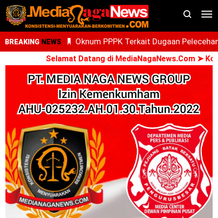
Oknum PPPK Terkait Dugaan Peleceha
BREAKING
NEWS
Anak Magang Di Kantor Kemenhaj Pala
Selamat Datang di MediaNagaNews.Com ➤ Konsisten
Kini Diperiksa Di Kanwil Kemenhaj
Sumut
Whisnu Legenda Bintang Yang Terus
Cemerlang